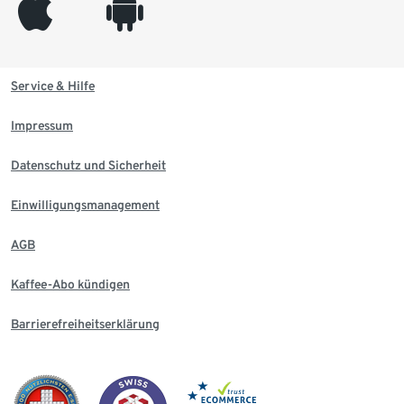
appleinc
android
Service & Hilfe
Impressum
Datenschutz und Sicherheit
Einwilligungsmanagement
AGB
Kaffee-Abo kündigen
Barrierefreiheitserklärung