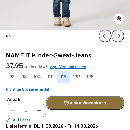
1/5
NAME IT Kinder-Sweat-Jeans
37.95
inkl. MwSt.
zzgl. Versandkosten
CHF
92
98
104
110
116
122
128
Richtige Grösse ermitteln
Anzahl
In den Warenkorb
Auf Lager
Liefertermin:
Di., 11.08.2026 - Fr., 14.08.2026