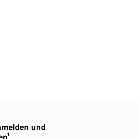
nmelden und
en¹