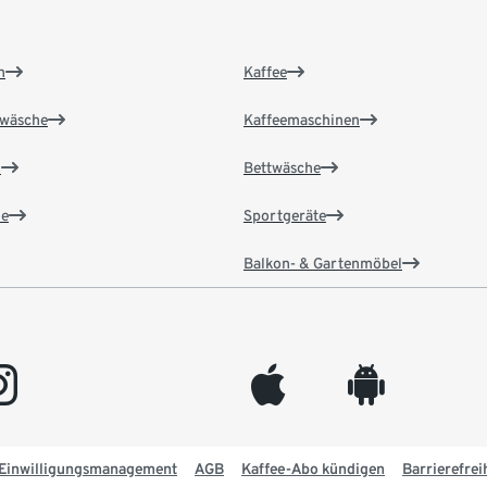
n
Kaffee
wäsche
Kaffeemaschinen
n
Bettwäsche
e
Sportgeräte
Balkon- & Gartenmöbel
gram
appleinc
android
Einwilligungsmanagement
AGB
Kaffee-Abo kündigen
Barrierefrei