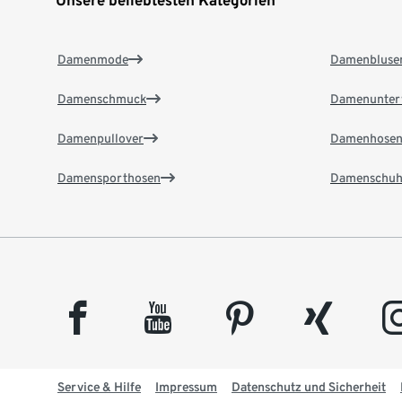
Unsere beliebtesten Kategorien
Damenmode
Damenbluse
Damenschmuck
Damenunter
Damenpullover
Damenhose
Damensporthosen
Damenschuh
facebook
youtube
pinterest
xing
insta
Service & Hilfe
Impressum
Datenschutz und Sicherheit