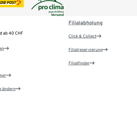
Filialabholung
nd ab 40 CHF
Click & Collect
en
Filialreservierung
Filialfinder
ner
e ändern