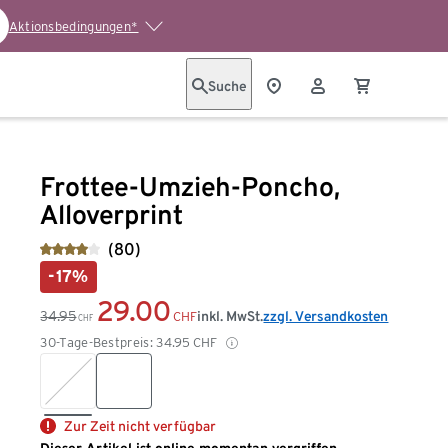
Aktionsbedingungen*
Suche
Frottee-Umzieh-Poncho,
Alloverprint
(80)
-17%
29.00
34.95
inkl. MwSt.
zzgl. Versandkosten
CHF
CHF
30-Tage-Bestpreis:
34.95
CHF
Zur Zeit nicht verfügbar