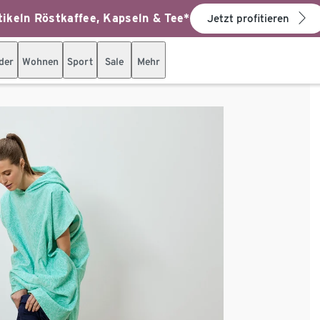
ikeln Röstkaffee, Kapseln & Tee*
Jetzt profitieren
der
Wohnen
Sport
Sale
Mehr