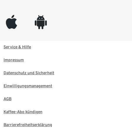
appleinc
android
Service & Hilfe
Impressum
Datenschutz und Sicherheit
Einwilligungsmanagement
AGB
Kaffee-Abo kündigen
Barrierefreiheitserklärung