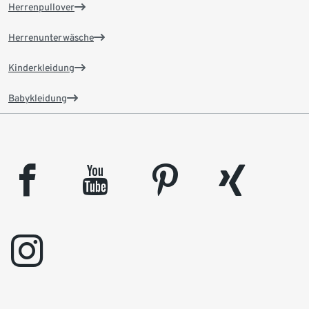
Herrenpullover
Herrenunterwäsche
Kinderkleidung
Babykleidung
facebook
youtube
pinterest
xing
instagram