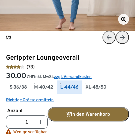
1/3
Gerippter Loungeoverall
(73)
30.00
inkl. MwSt.
zzgl. Versandkosten
CHF
S 36/38
M 40/42
L 44/46
XL 48/50
Richtige Grösse ermitteln
Anzahl
In den Warenkorb
Wenige verfügbar