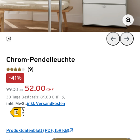
1/4
Chrom-Pendelleuchte
(9)
-41%
52.00
99.00
CHF
CHF
30-Tage-Bestpreis:
89.00
CHF
inkl. MwSt.
inkl. Versandkosten
Produktdatenblatt (PDF, 159 KB)