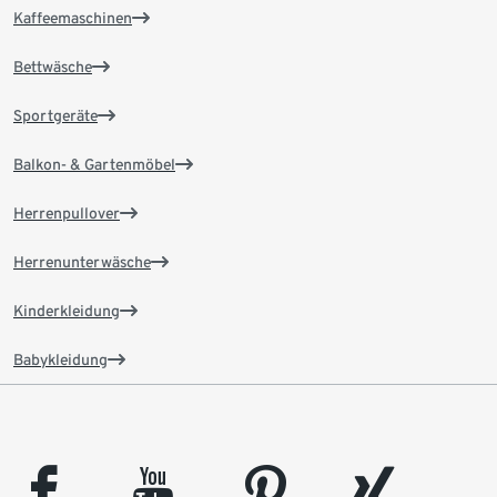
Kaffeemaschinen
Bettwäsche
Sportgeräte
Balkon- & Gartenmöbel
Herrenpullover
Herrenunterwäsche
Kinderkleidung
Babykleidung
facebook
youtube
pinterest
xing