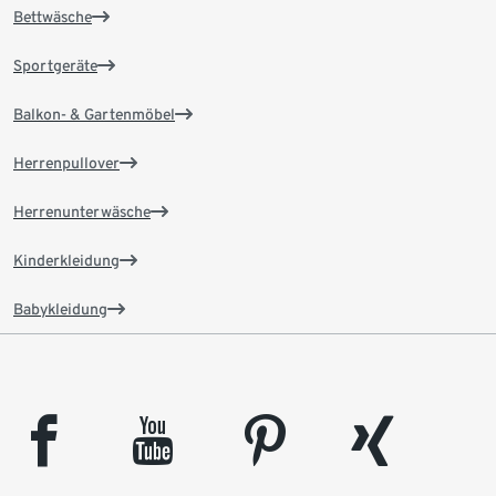
Bettwäsche
Sportgeräte
Balkon- & Gartenmöbel
Herrenpullover
Herrenunterwäsche
Kinderkleidung
Babykleidung
facebook
youtube
pinterest
xing