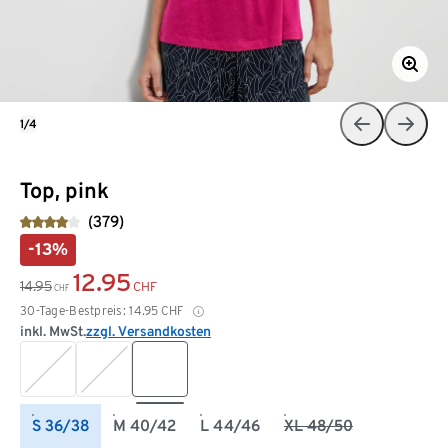
1/4
Top, pink
(379)
-13%
12.95
14.95
CHF
CHF
30-Tage-Bestpreis:
14.95
CHF
inkl. MwSt.
zzgl. Versandkosten
S 36/38
M 40/42
L 44/46
XL 48/50