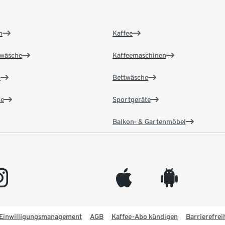
n
Kaffee
wäsche
Kaffeemaschinen
n
Bettwäsche
e
Sportgeräte
Balkon- & Gartenmöbel
gram
appleinc
android
Einwilligungsmanagement
AGB
Kaffee-Abo kündigen
Barrierefrei