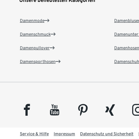
Unsere beliebtesten Kategorien
Damenmode
Damenbluse
Damenschmuck
Damenunter
Damenpullover
Damenhose
Damensporthosen
Damenschuh
facebook
youtube
pinterest
xing
insta
Service & Hilfe
Impressum
Datenschutz und Sicherheit