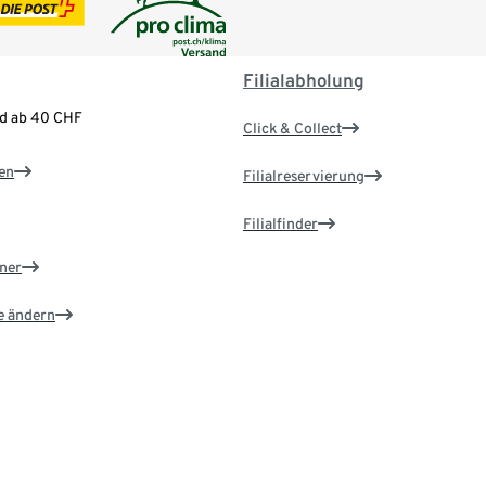
Filialabholung
nd ab 40 CHF
Click & Collect
en
Filialreservierung
Filialfinder
ner
e ändern