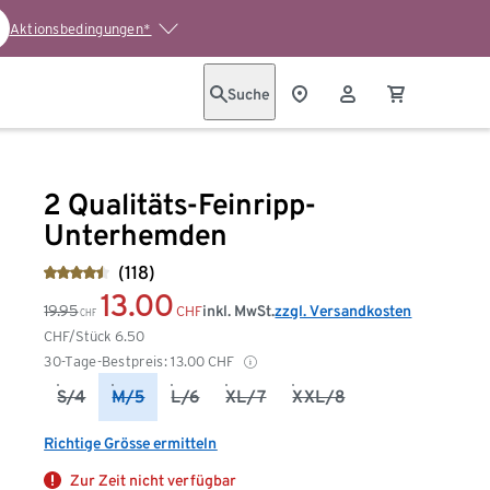
Aktionsbedingungen*
Suche
2 Qualitäts-Feinripp-
Unterhemden
(118)
13.00
19.95
inkl. MwSt.
zzgl. Versandkosten
CHF
CHF
CHF/Stück
6.50
30-Tage-Bestpreis:
13.00
CHF
S/4
M/5
L/6
XL/7
XXL/8
Richtige Grösse ermitteln
Zur Zeit nicht verfügbar