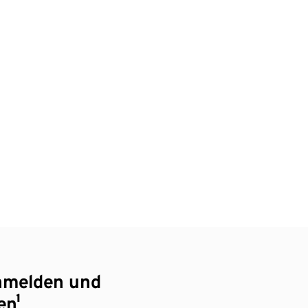
nmelden und
en¹