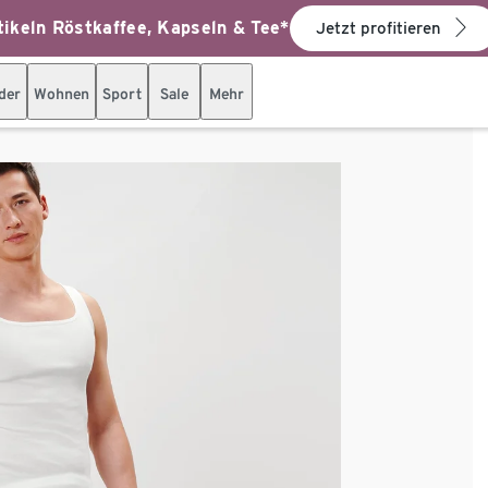
ikeln Röstkaffee, Kapseln & Tee*
Jetzt profitieren
der
Wohnen
Sport
Sale
Mehr