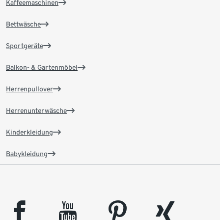
Kaffeemaschinen
Bettwäsche
Sportgeräte
Balkon- & Gartenmöbel
Herrenpullover
Herrenunterwäsche
Kinderkleidung
Babykleidung
facebook
youtube
pinterest
xing