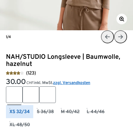
1/4
NAH/STUDIO Longsleeve | Baumwolle,
hazelnut
(123)
30.00
inkl. MwSt.
zzgl. Versandkosten
CHF
XS 32/34
S 36/38
M 40/42
L 44/46
XL 48/50