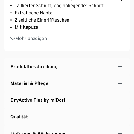
Taillierter Schnitt, eng anliegender Schnitt
Extraflache Nähte
2 seitliche Eingrifftaschen
Mit Kapuze
Leicht abgerundete, verlängerte Rückseite
Mehr anzeigen
Softes, elastisches Material mit der Faser Creora® –
für optimale Bewegungsfreiheit
Produktbeschreibung
Material & Pflege
DryActive Plus by miDori
Qualität
Lieferung & Rücksendung