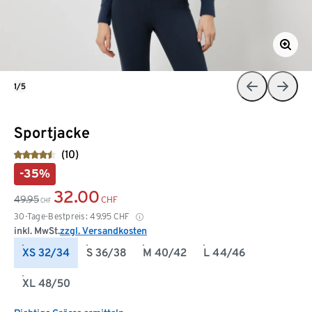
1/5
Sportjacke
(10)
-35%
32.00
49.95
CHF
CHF
30-Tage-Bestpreis:
49.95
CHF
inkl. MwSt.
zzgl. Versandkosten
XS 32/34
S 36/38
M 40/42
L 44/46
XL 48/50