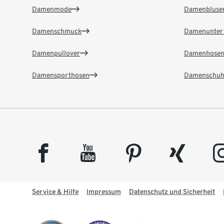
Damenmode
Damenbluse
Damenschmuck
Damenunter
Damenpullover
Damenhose
Damensporthosen
Damenschuh
facebook
youtube
pinterest
xing
insta
Service & Hilfe
Impressum
Datenschutz und Sicherheit