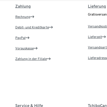
Zahlung
Lieferung
Gratisversa
Rechnung
Versandkost
Debit- und Kreditkarte
Lieferzeit
PayPal
Versandpart
Vorauskasse
Lieferadress
Zahlung in der Filiale
Service & Hilfe
TchiboCar