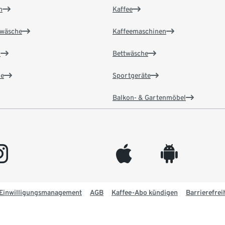
n
Kaffee
wäsche
Kaffeemaschinen
n
Bettwäsche
e
Sportgeräte
Balkon- & Gartenmöbel
gram
appleinc
android
Einwilligungsmanagement
AGB
Kaffee-Abo kündigen
Barrierefrei