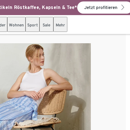
ikeln Röstkaffee, Kapseln & Tee*
Jetzt profitieren
der
Wohnen
Sport
Sale
Mehr