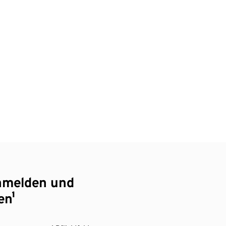
nmelden und
en¹