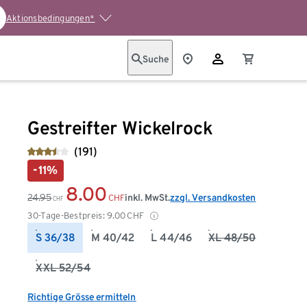
Aktionsbedingungen*
Suche
Gestreifter Wickelrock
(191)
-11%
8.00
24.95
inkl. MwSt.
zzgl. Versandkosten
CHF
CHF
30-Tage-Bestpreis:
9.00
CHF
S 36/38
M 40/42
L 44/46
XL 48/50
XXL 52/54
Richtige Grösse ermitteln