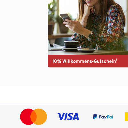
10% Willkommens-Gutschein¹