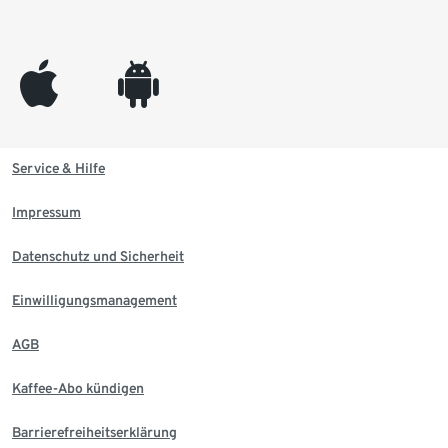
appleinc
android
Service & Hilfe
Impressum
Datenschutz und Sicherheit
Einwilligungsmanagement
AGB
Kaffee-Abo kündigen
Barrierefreiheitserklärung