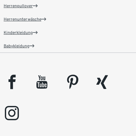
Herrenpullover
Herrenunterwäsche
Kinderkleidung
Babykleidung
facebook
youtube
pinterest
xing
instagram