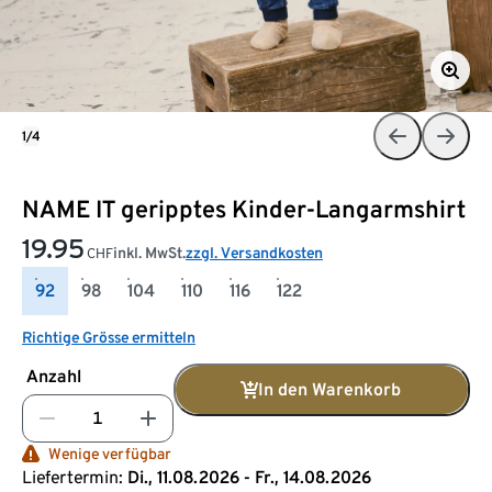
1/4
NAME IT geripptes Kinder-Langarmshirt
19.95
inkl. MwSt.
zzgl. Versandkosten
CHF
92
98
104
110
116
122
Richtige Grösse ermitteln
Anzahl
In den Warenkorb
Wenige verfügbar
Liefertermin:
Di., 11.08.2026 - Fr., 14.08.2026