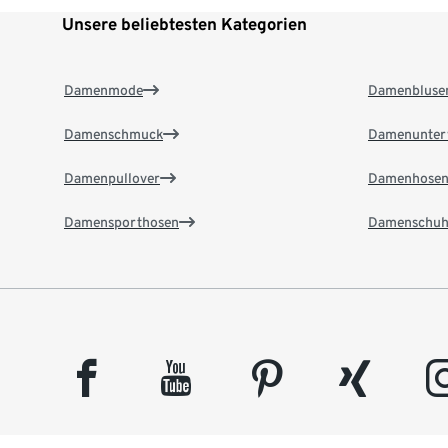
Unsere beliebtesten Kategorien
Damenmode
Damenbluse
Damenschmuck
Damenunter
Damenpullover
Damenhose
Damensporthosen
Damenschuh
facebook
youtube
pinterest
xing
insta