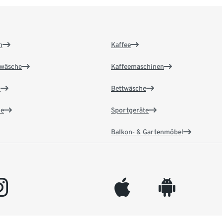
n
Kaffee
wäsche
Kaffeemaschinen
n
Bettwäsche
e
Sportgeräte
Balkon- & Gartenmöbel
gram
appleinc
android