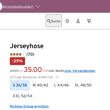
Aktionsbedingungen*
Suche
Jerseyhose
(70)
-29%
35.00
49.95
inkl. MwSt.
zzgl. Versandkosten
CHF
CHF
30-Tage-Bestpreis:
49.95
CHF
S 36/38
M 40/42
L 44/46
XL 48/50
XXL 52/54
Richtige Grösse ermitteln