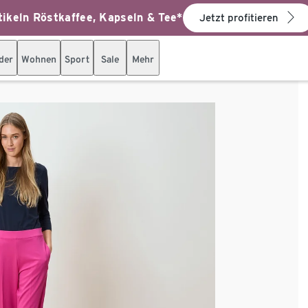
ikeln Röstkaffee, Kapseln & Tee*
Jetzt profitieren
der
Wohnen
Sport
Sale
Mehr