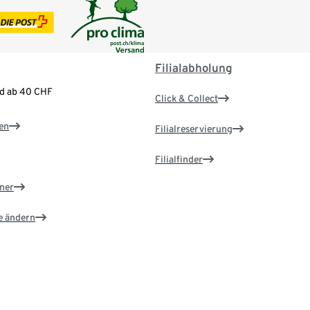
Filialabholung
nd ab 40 CHF
Click & Collect
en
Filialreservierung
Filialfinder
ner
e ändern