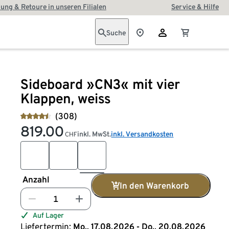
ung & Retoure in unseren Filialen
Service & Hilfe
Suche
Sideboard »CN3« mit vier
Klappen, weiss
(308)
819.00
inkl. MwSt.
inkl. Versandkosten
CHF
Anzahl
In den Warenkorb
Auf Lager
Liefertermin:
Mo., 17.08.2026 - Do., 20.08.2026