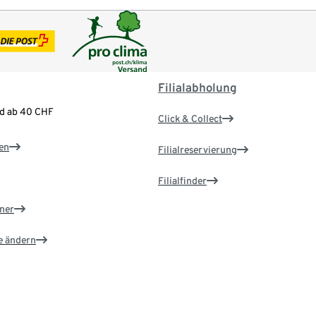
Filialabholung
nd ab 40 CHF
Click & Collect
en
Filialreservierung
Filialfinder
ner
e ändern