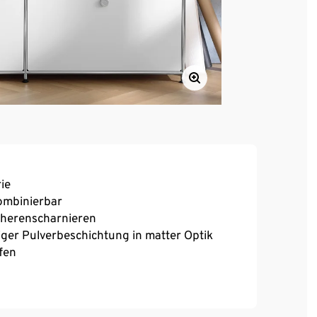
ie
kombinierbar
Scherenscharnieren
iger Pulverbeschichtung in matter Optik
fen
ür einen festen Stand auch auf unebenen