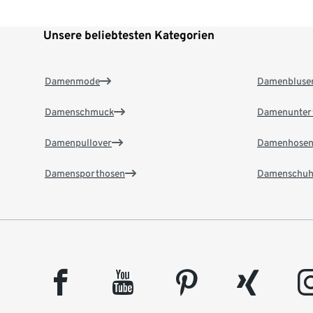
Unsere beliebtesten Kategorien
Damenmode
Damenbluse
Damenschmuck
Damenunter
Damenpullover
Damenhose
Damensporthosen
Damenschuh
facebook
youtube
pinterest
xing
insta