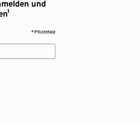
nmelden und
en¹
* Pflichtfeld