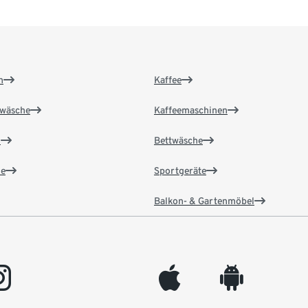
n
Kaffee
wäsche
Kaffeemaschinen
n
Bettwäsche
e
Sportgeräte
Balkon- & Gartenmöbel
gram
appleinc
android