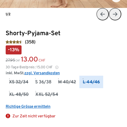
1/2
Shorty-Pyjama-Set
(358)
-13%
13.00
27.95
CHF
CHF
30-Tage-Bestpreis:
15.00
CHF
inkl. MwSt.
zzgl. Versandkosten
XS 32/34
S 36/38
M 40/42
L 44/46
XL 48/50
XXL 52/54
Richtige Grösse ermitteln
Zur Zeit nicht verfügbar