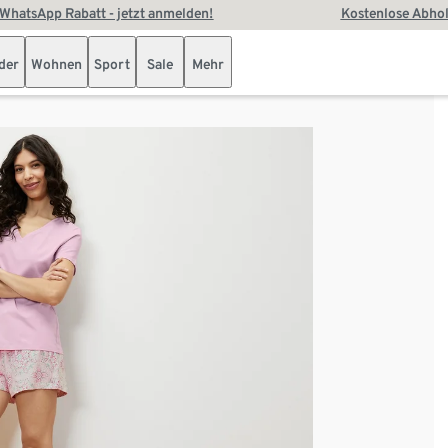
WhatsApp Rabatt - jetzt anmelden!
Kostenlose Abhol
der
Wohnen
Sport
Sale
Mehr