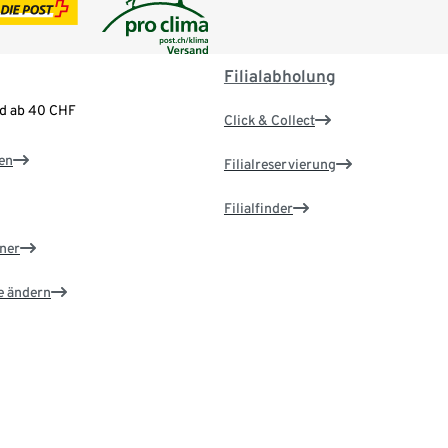
Filialabholung
nd ab 40 CHF
Click & Collect
en
Filialreservierung
Filialfinder
ner
e ändern