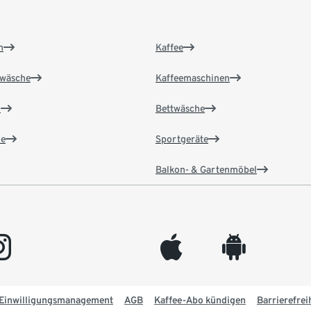
n
Kaffee
wäsche
Kaffeemaschinen
n
Bettwäsche
e
Sportgeräte
Balkon- & Gartenmöbel
gram
appleinc
android
Einwilligungsmanagement
AGB
Kaffee-Abo kündigen
Barrierefrei