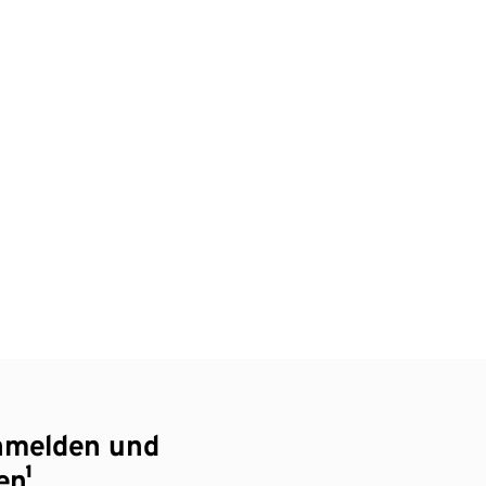
nmelden und
en¹