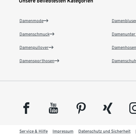
Unsere beliebtesten Kategorien
Damenmode
Damenbluse
Damenschmuck
Damenunter
Damenpullover
Damenhose
Damensporthosen
Damenschuh
facebook
youtube
pinterest
xing
insta
Service & Hilfe
Impressum
Datenschutz und Sicherheit