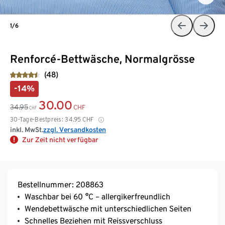
1/6
Renforcé-Bettwäsche, Normalgrösse
(48)
-14%
30.00
34.95
CHF
CHF
30-Tage-Bestpreis:
34.95
CHF
inkl. MwSt.
zzgl. Versandkosten
Zur Zeit nicht verfügbar
Bestellnummer: 208863
Waschbar bei 60 °C – allergikerfreundlich
Wendebettwäsche mit unterschiedlichen Seiten
Schnelles Beziehen mit Reissverschluss