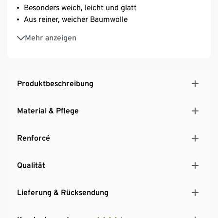
Besonders weich, leicht und glatt
Aus reiner, weicher Baumwolle
Strapazierfähig durch dicht gewebte Fasern
Mehr anzeigen
Temperaturausgleichend und saugfähig
Unterstützt die Initiative Cotton made in Africa
Diese Bettwäsche unterstützt die Farmer*innen.
Produktbeschreibung
Material & Pflege
Renforcé
Qualität
Lieferung & Rücksendung