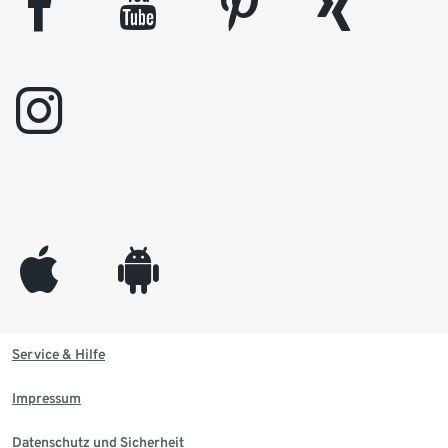
facebook
youtube
pinterest
xing
instagram
appleinc
android
Service & Hilfe
Impressum
Datenschutz und Sicherheit