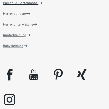
Balkon- & Gartenmöbel
Herrenpullover
Herrenunterwäsche
Kinderkleidung
Babykleidung
facebook
youtube
pinterest
xing
instagram