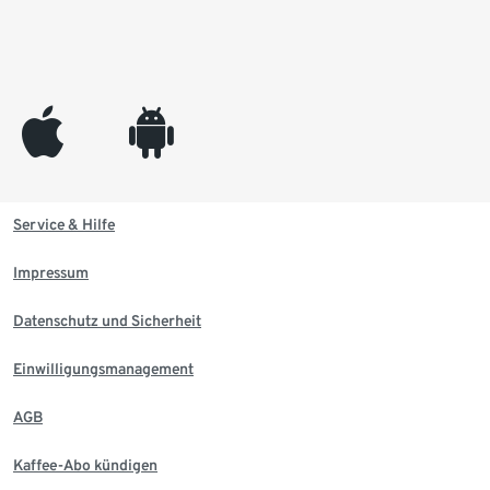
appleinc
android
Service & Hilfe
Impressum
Datenschutz und Sicherheit
Einwilligungsmanagement
AGB
Kaffee-Abo kündigen