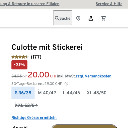
ung & Retoure in unseren Filialen
Service & Hilfe
Suche
Culotte mit Stickerei
(177)
-31%
20.00
34.95
inkl. MwSt.
zzgl. Versandkosten
CHF
CHF
30-Tage-Bestpreis:
29.00
CHF
S 36/38
M 40/42
L 44/46
XL 48/50
XXL 52/54
Richtige Grösse ermitteln
Anzahl