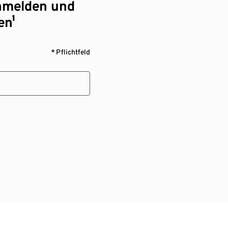
nmelden und
en¹
* Pflichtfeld