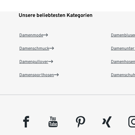
Unsere beliebtesten Kategorien
Damenmode
Damenbluse
Damenschmuck
Damenunter
Damenpullover
Damenhose
Damensporthosen
Damenschuh
facebook
youtube
pinterest
xing
insta