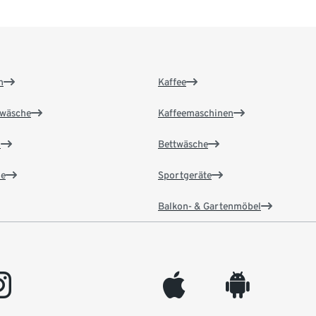
n
Kaffee
wäsche
Kaffeemaschinen
n
Bettwäsche
e
Sportgeräte
Balkon- & Gartenmöbel
gram
appleinc
android