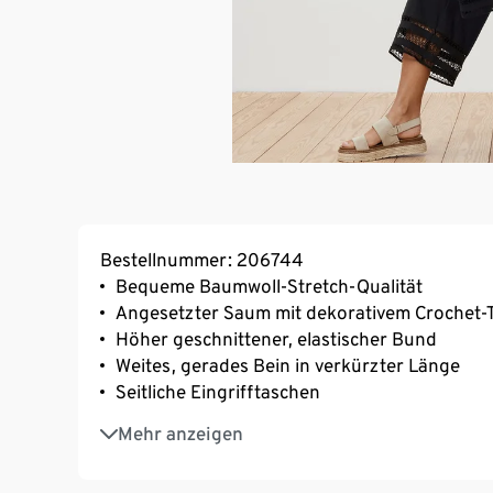
Bestellnummer: 206744
Bequeme Baumwoll-Stretch-Qualität
Angesetzter Saum mit dekorativem Crochet-
Höher geschnittener, elastischer Bund
Weites, gerades Bein in verkürzter Länge
Seitliche Eingrifftaschen
Mit Elasthan: formbeständig, perfekter Sitz
Mehr anzeigen
Unterstützt die Initiative Cotton made in Afri
Diese Hose unterstützt die Farmer*innen.