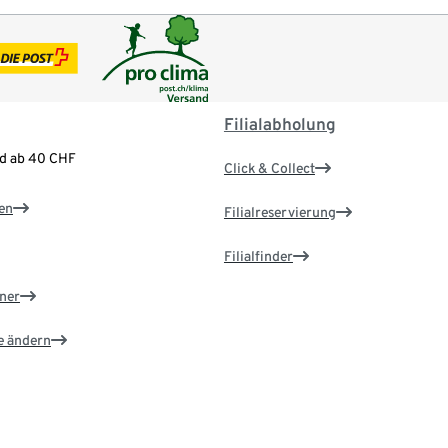
Filialabholung
nd ab 40 CHF
Click & Collect
en
Filialreservierung
Filialfinder
ner
e ändern