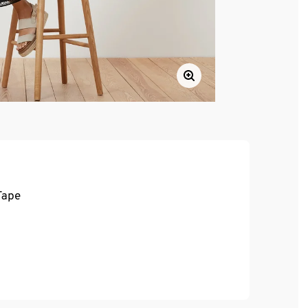
Tape
, hoher Tragekomfort
ca