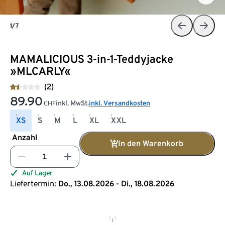
1/7
MAMALICIOUS 3-in-1-Teddyjacke
»MLCARLY«
(2)
89.90
inkl. MwSt.
inkl. Versandkosten
CHF
XS
S
M
L
XL
XXL
Anzahl
In den Warenkorb
Auf Lager
Liefertermin:
Do., 13.08.2026 - Di., 18.08.2026