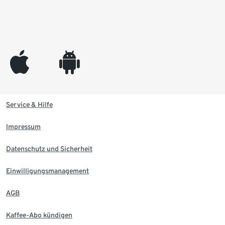
appleinc
android
Service & Hilfe
Impressum
Datenschutz und Sicherheit
Einwilligungsmanagement
AGB
Kaffee-Abo kündigen