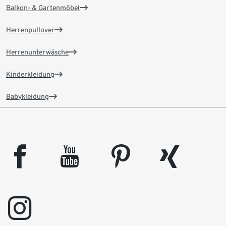
Balkon- & Gartenmöbel
Herrenpullover
Herrenunterwäsche
Kinderkleidung
Babykleidung
facebook
youtube
pinterest
xing
instagram