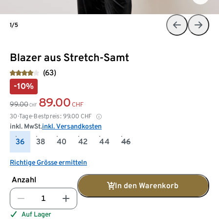
1/5
Blazer aus Stretch-Samt
(63)
-10%
89.00
99.00
CHF
CHF
30-Tage-Bestpreis:
99.00
CHF
inkl. MwSt.
inkl. Versandkosten
36
38
40
42
44
46
Richtige Grösse ermitteln
Anzahl
In den Warenkorb
Auf Lager