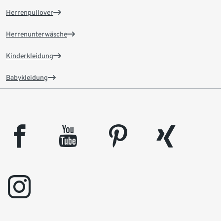
Herrenpullover
Herrenunterwäsche
Kinderkleidung
Babykleidung
facebook
youtube
pinterest
xing
instagram