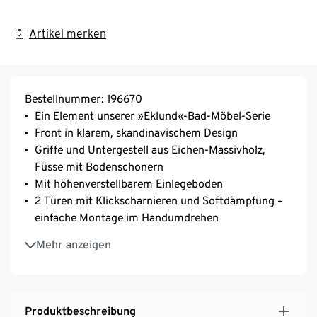
Artikel merken
Bestellnummer: 196670
Ein Element unserer »Eklund«-Bad-Möbel-Serie
Front in klarem, skandinavischem Design
Griffe und Untergestell aus Eichen-Massivholz,
Füsse mit Bodenschonern
Mit höhenverstellbarem Einlegeboden
2 Türen mit Klickscharnieren und Softdämpfung –
einfache Montage im Handumdrehen
Mit Siphonausschnitt: passend für handelsübliche
Mehr anzeigen
Waschbecken
Hochwertige Verarbeitung mit strapazierfähigen,
stossfesten Kunststoffkanten – besonders langlebig
MADE IN GERMANY
Produktbeschreibung