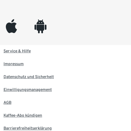
appleinc
android
Service & Hilfe
Impressum
Datenschutz und Sicherheit
Einwilligungsmanagement
AGB
Kaffee-Abo kündigen
Barrierefreiheitserklärung