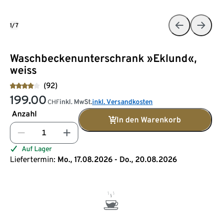
1/7
Waschbeckenunterschrank »Eklund«,
weiss
(92)
199.00
inkl. MwSt.
inkl. Versandkosten
CHF
Anzahl
In den Warenkorb
Auf Lager
Liefertermin:
Mo., 17.08.2026 - Do., 20.08.2026