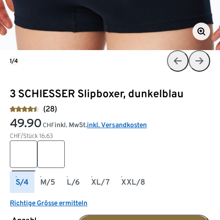
1/4
3 SCHIESSER Slipboxer, dunkelblau
(28)
49.90
inkl. MwSt.
inkl. Versandkosten
CHF
CHF/Stück
16.63
S/4
M/5
L/6
XL/7
XXL/8
Richtige Grösse ermitteln