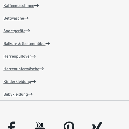
Kaffeemaschinen
Bettwäsche
Sportgeräte
Balkon- & Gartenmöbel
Herrenpullover
Herrenunterwäsche
Kinderkleidung
Babykleidung
facebook
youtube
pinterest
xing