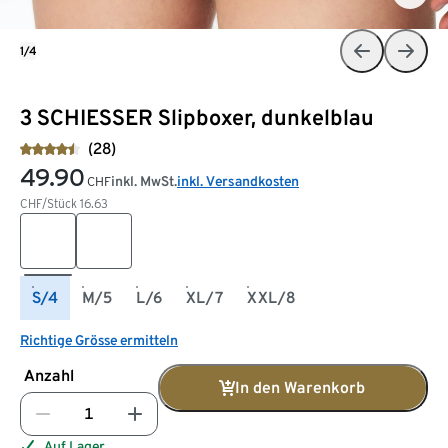
1/4
3 SCHIESSER Slipboxer, dunkelblau
(28)
49.90
inkl. MwSt.
inkl. Versandkosten
CHF
CHF/Stück
16.63
S/4
M/5
L/6
XL/7
XXL/8
Richtige Grösse ermitteln
Anzahl
In den Warenkorb
Auf Lager