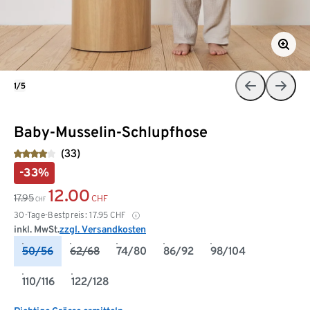
1/5
Baby-Musselin-Schlupfhose
(33)
-33%
12.00
17.95
CHF
CHF
30-Tage-Bestpreis:
17.95
CHF
inkl. MwSt.
zzgl. Versandkosten
50/56
62/68
74/80
86/92
98/104
110/116
122/128