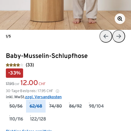
1/5
Baby-Musselin-Schlupfhose
(33)
-33%
12.00
17.95
CHF
CHF
30-Tage-Bestpreis:
17.95
CHF
inkl. MwSt.
zzgl. Versandkosten
50/56
62/68
74/80
86/92
98/104
110/116
122/128