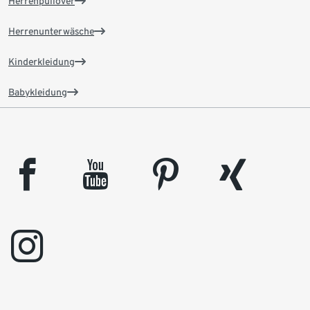
Herrenpullover
Herrenunterwäsche
Kinderkleidung
Babykleidung
facebook
youtube
pinterest
xing
instagram