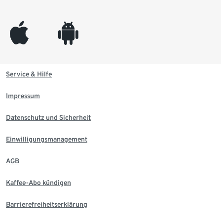
appleinc
android
Service & Hilfe
Impressum
Datenschutz und Sicherheit
Einwilligungsmanagement
AGB
Kaffee-Abo kündigen
Barrierefreiheitserklärung