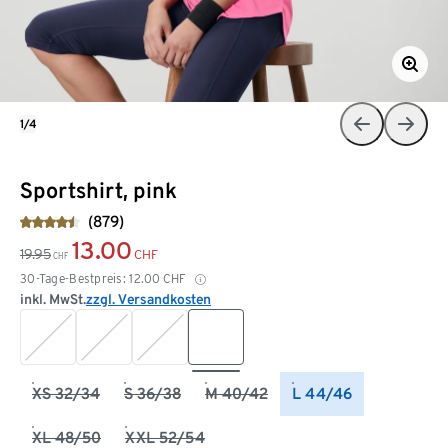
1/4
Sportshirt, pink
(879)
13.00
19.95
CHF
CHF
30-Tage-Bestpreis:
12.00
CHF
inkl. MwSt.
zzgl. Versandkosten
XS 32/34
S 36/38
M 40/42
L 44/46
XL 48/50
XXL 52/54