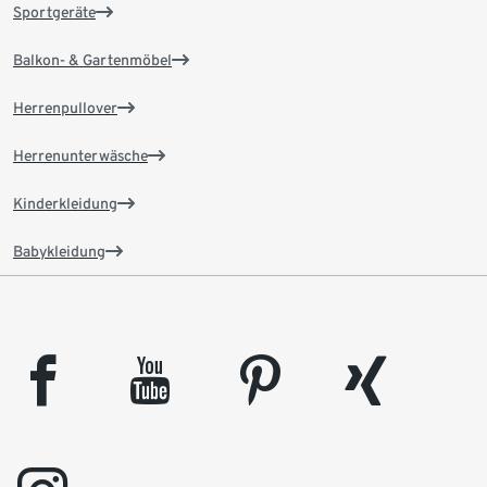
Sportgeräte
Balkon- & Gartenmöbel
Herrenpullover
Herrenunterwäsche
Kinderkleidung
Babykleidung
facebook
youtube
pinterest
xing