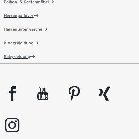
Balkon- & Gartenmöbel
Herrenpullover
Herrenunterwäsche
Kinderkleidung
Babykleidung
facebook
youtube
pinterest
xing
instagram