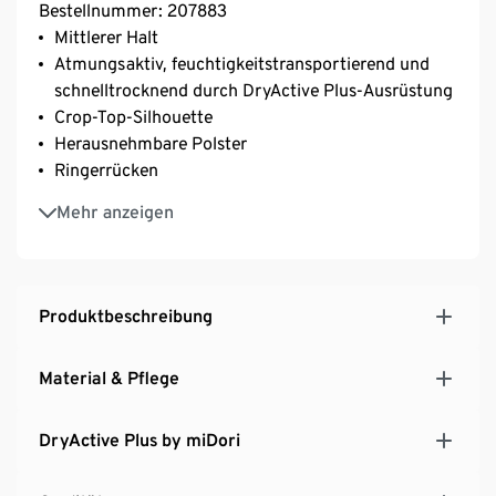
Bestellnummer: 207883
Mittlerer Halt
Atmungsaktiv, feuchtigkeitstransportierend und
schnelltrocknend durch DryActive Plus-Ausrüstung
Crop-Top-Silhouette
Herausnehmbare Polster
Ringerrücken
Vorne und hinten mehrlagig verarbeitet
Mehr anzeigen
Optimaler Halt durch breites Unterbrustgummi mit
kontrastfarbendem Streifen und breite Träger
Rundhalsausschnitt
Ohne Verschluss
Produktbeschreibung
Softes, elastisches Material mit der Faser Creora® –
für einen optimalen Bodyforming-Effekt
Material & Pflege
DryActive Plus by miDori