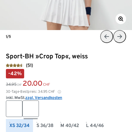
1/5
Sport-BH »Crop Top«, weiss
(51)
-42%
20.00
34.95
CHF
CHF
30-Tage-Bestpreis:
34.95
CHF
inkl. MwSt.
zzgl. Versandkosten
XS 32/34
S 36/38
M 40/42
L 44/46