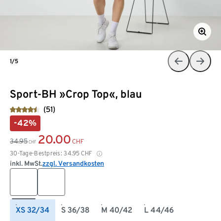
1/5
Sport-BH »Crop Top«, blau
(51)
-42%
20.00
34.95
CHF
CHF
30-Tage-Bestpreis:
34.95
CHF
inkl. MwSt.
zzgl. Versandkosten
XS 32/34
S 36/38
M 40/42
L 44/46