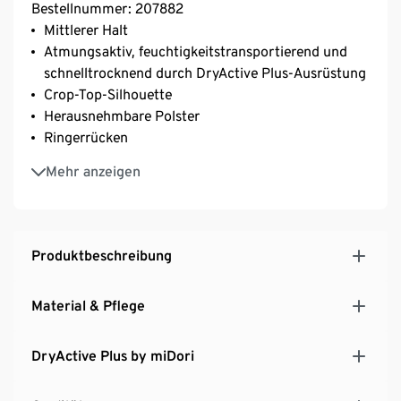
Bestellnummer: 207882
Mittlerer Halt
Atmungsaktiv, feuchtigkeitstransportierend und
schnelltrocknend durch DryActive Plus-Ausrüstung
Crop-Top-Silhouette
Herausnehmbare Polster
Ringerrücken
Vorne und hinten mehrlagig verarbeitet
Mehr anzeigen
Optimaler Halt durch breites Unterbrustgummi mit
kontrastfarbendem Streifen und breite Träger
Rundhalsausschnitt
Ohne Verschluss
Produktbeschreibung
Softes, elastisches Material mit der Faser Creora® –
für einen optimalen Bodyforming-Effekt
Material & Pflege
DryActive Plus by miDori