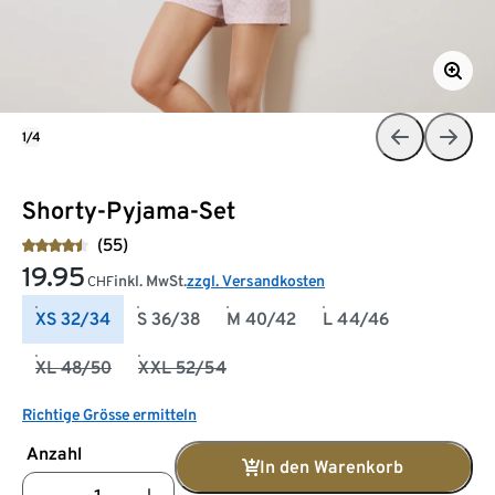
1/4
Shorty-Pyjama-Set
(55)
19.95
inkl. MwSt.
zzgl. Versandkosten
CHF
XS 32/34
S 36/38
M 40/42
L 44/46
XL 48/50
XXL 52/54
Richtige Grösse ermitteln
Anzahl
In den Warenkorb