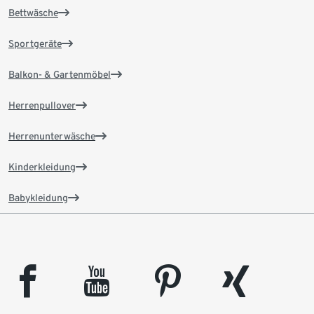
Bettwäsche
Sportgeräte
Balkon- & Gartenmöbel
Herrenpullover
Herrenunterwäsche
Kinderkleidung
Babykleidung
facebook
youtube
pinterest
xing