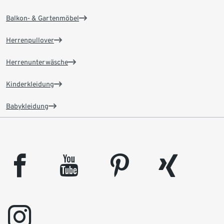
Balkon- & Gartenmöbel
Herrenpullover
Herrenunterwäsche
Kinderkleidung
Babykleidung
facebook
youtube
pinterest
xing
instagram