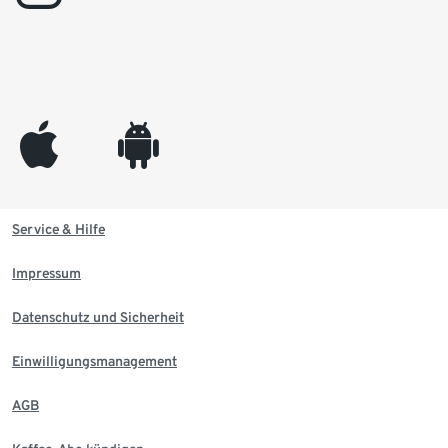
appleinc
android
Service & Hilfe
Impressum
Datenschutz und Sicherheit
Einwilligungsmanagement
AGB