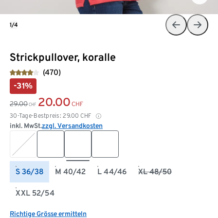
1/4
Strickpullover, koralle
(470)
-31%
20.00
29.00
CHF
CHF
30-Tage-Bestpreis:
29.00
CHF
inkl. MwSt.
zzgl. Versandkosten
S 36/38
M 40/42
L 44/46
XL 48/50
XXL 52/54
Richtige Grösse ermitteln