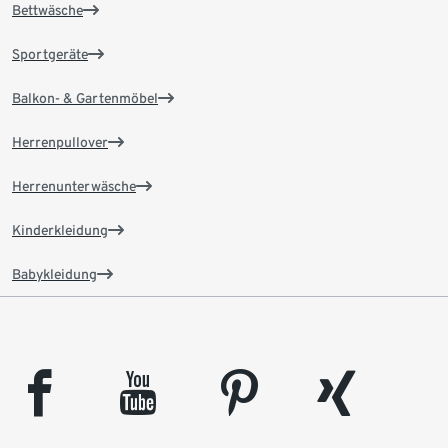
Bettwäsche
Sportgeräte
Balkon- & Gartenmöbel
Herrenpullover
Herrenunterwäsche
Kinderkleidung
Babykleidung
facebook
youtube
pinterest
xing