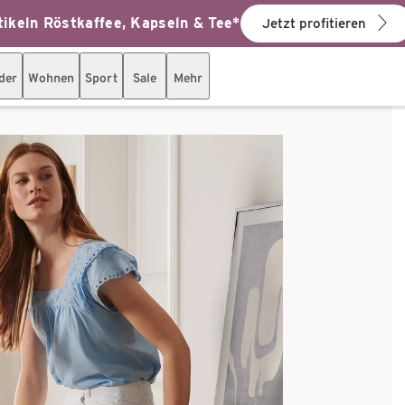
ikeln Röstkaffee, Kapseln & Tee*
Jetzt profitieren
der
Wohnen
Sport
Sale
Mehr