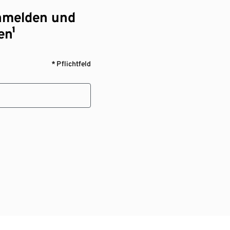
nmelden und
en¹
* Pflichtfeld