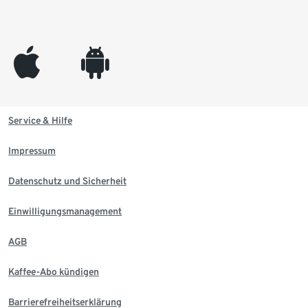
appleinc
android
Service & Hilfe
Impressum
Datenschutz und Sicherheit
Einwilligungsmanagement
AGB
Kaffee-Abo kündigen
Barrierefreiheitserklärung