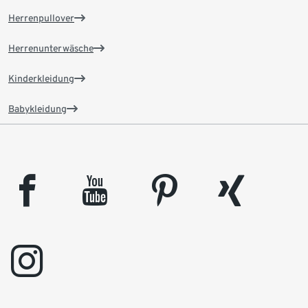
Herrenpullover
Herrenunterwäsche
Kinderkleidung
Babykleidung
facebook
youtube
pinterest
xing
instagram