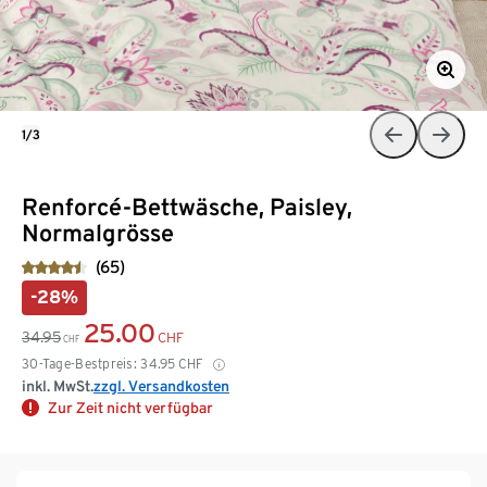
1/3
Renforcé-Bettwäsche, Paisley,
Normalgrösse
(65)
-28%
25.00
34.95
CHF
CHF
30-Tage-Bestpreis:
34.95
CHF
inkl. MwSt.
zzgl. Versandkosten
Zur Zeit nicht verfügbar