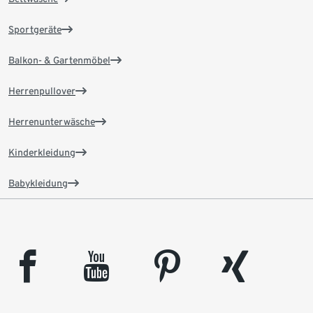
Sportgeräte
Balkon- & Gartenmöbel
Herrenpullover
Herrenunterwäsche
Kinderkleidung
Babykleidung
facebook
youtube
pinterest
xing