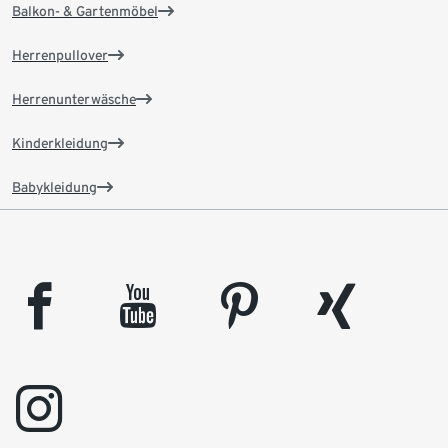
Balkon- & Gartenmöbel
Herrenpullover
Herrenunterwäsche
Kinderkleidung
Babykleidung
facebook
youtube
pinterest
xing
instagram