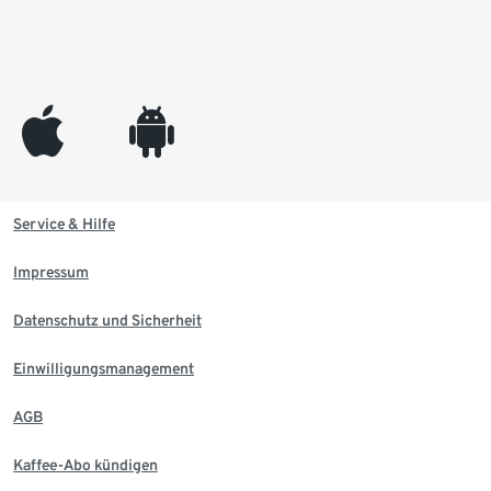
appleinc
android
Service & Hilfe
Impressum
Datenschutz und Sicherheit
Einwilligungsmanagement
AGB
Kaffee-Abo kündigen