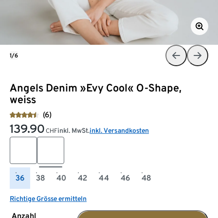
1/6
Angels Denim »Evy Cool« O-Shape,
weiss
(6)
139.90
inkl. MwSt.
inkl. Versandkosten
CHF
36
38
40
42
44
46
48
Richtige Grösse ermitteln
Anzahl