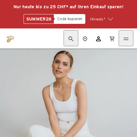
Nur heute bis zu 25 CHF* auf Ihren Einkauf sparen!
SUMMER26
Code kopieren
Hinweis*