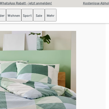
WhatsApp Rabatt - jetzt anmelden!
Kostenlose Abhol
der
Wohnen
Sport
Sale
Mehr