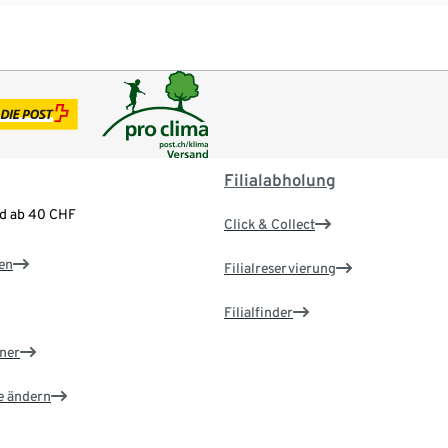
Filialabholung
nd ab 40 CHF
Click & Collect
en
Filialreservierung
Filialfinder
ner
e ändern