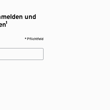
nmelden und
en¹
* Pflichtfeld