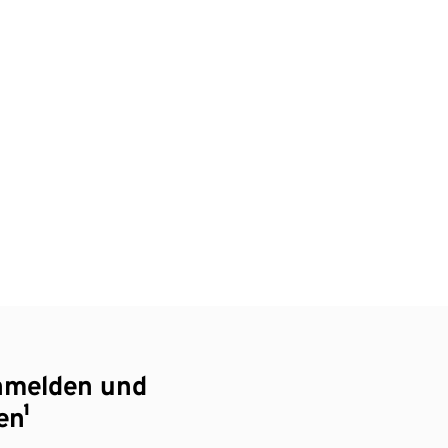
nmelden und
en¹