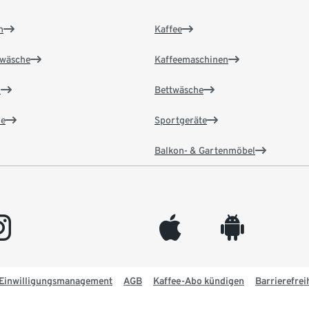
n
Kaffee
wäsche
Kaffeemaschinen
n
Bettwäsche
e
Sportgeräte
Balkon- & Gartenmöbel
gram
appleinc
android
Einwilligungsmanagement
AGB
Kaffee-Abo kündigen
Barrierefrei