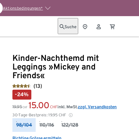
Aktionsbedingungen*
Suche
Kinder-Nachthemd mit
Leggings »Mickey and
Friends«
(13)
-24%
15.00
19.95
inkl. MwSt.
zzgl. Versandkosten
CHF
CHF
30-Tage-Bestpreis:
19.95
CHF
98/104
110/116
122/128
Richtige Grösse ermitteln