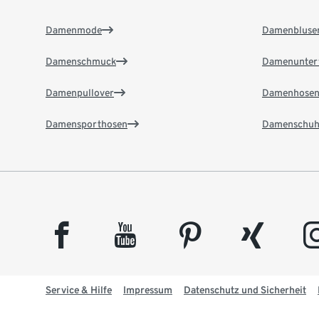
Damenmode
Damenbluse
Damenschmuck
Damenunter
Damenpullover
Damenhose
Damensporthosen
Damenschuh
facebook
youtube
pinterest
xing
insta
Service & Hilfe
Impressum
Datenschutz und Sicherheit