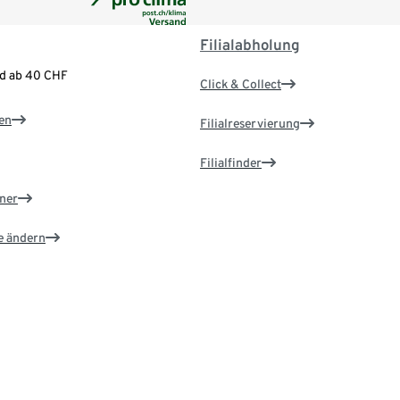
Filialabholung
nd ab 40 CHF
Click & Collect
en
Filialreservierung
Filialfinder
ner
e ändern