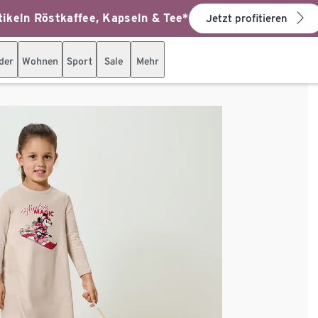
ikeln Röstkaffee, Kapseln & Tee*
Jetzt profitieren
der
Wohnen
Sport
Sale
Mehr