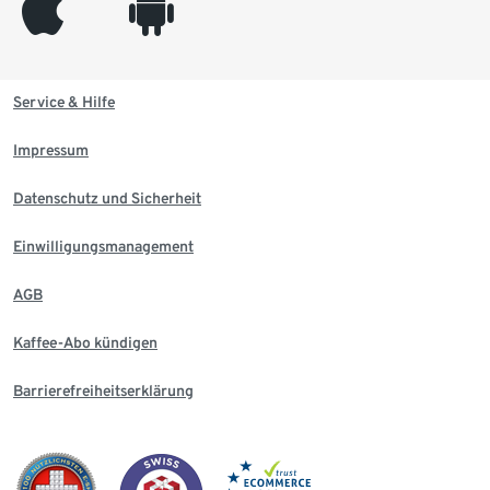
appleinc
android
Service & Hilfe
Impressum
Datenschutz und Sicherheit
Einwilligungsmanagement
AGB
Kaffee-Abo kündigen
Barrierefreiheitserklärung