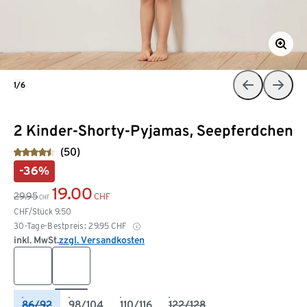
1/6
2 Kinder-Shorty-Pyjamas, Seepferdchen
(50)
-36%
19.00
29.95
CHF
CHF
CHF/Stück
9.50
30-Tage-Bestpreis:
29.95
CHF
inkl. MwSt.
zzgl. Versandkosten
86/92
98/104
110/116
122/128