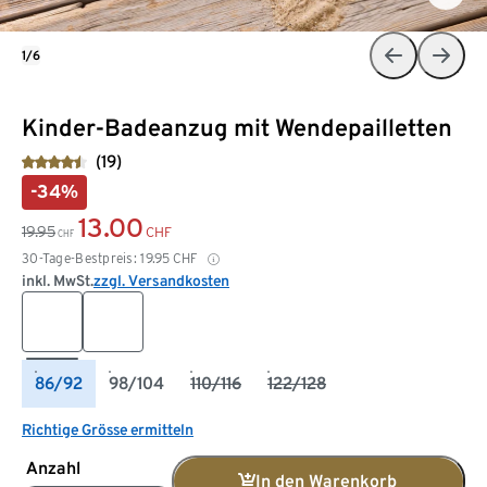
1/6
Kinder-Badeanzug mit Wendepailletten
(19)
-34%
13.00
19.95
CHF
CHF
30-Tage-Bestpreis:
19.95
CHF
inkl. MwSt.
zzgl. Versandkosten
86/92
98/104
110/116
122/128
Richtige Grösse ermitteln
Anzahl
In den Warenkorb