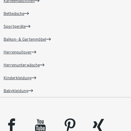
Kaffeemaschinen
Bettwäsche
Sportgeräte
Balkon- & Gartenmöbel
Herrenpullover
Herrenunterwäsche
Kinderkleidung
Babykleidung
facebook
youtube
pinterest
xing