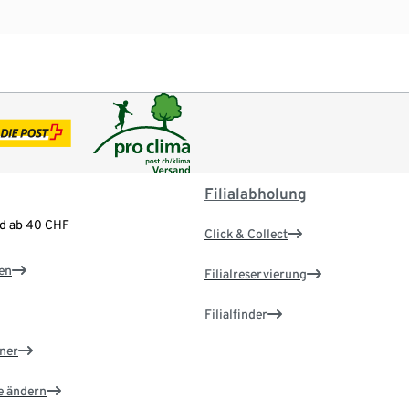
Filialabholung
nd ab 40 CHF
Click & Collect
en
Filialreservierung
Filialfinder
ner
e ändern