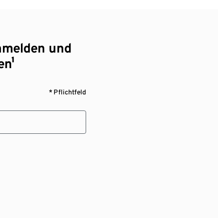
nmelden und
en¹
* Pflichtfeld