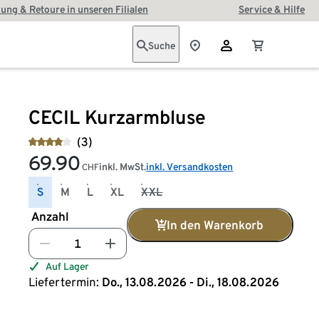
ung & Retoure in unseren Filialen
Service & Hilfe
Suche
CECIL Kurzarmbluse
(3)
69.90
inkl. MwSt.
inkl. Versandkosten
CHF
S
M
L
XL
XXL
Anzahl
In den Warenkorb
Auf Lager
Liefertermin:
Do., 13.08.2026 - Di., 18.08.2026