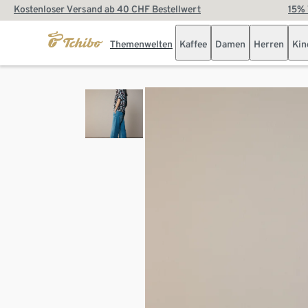
Kostenloser Versand ab 40 CHF Bestellwert
15% 
Themenwelten
Kaffee
Damen
Herren
Kin