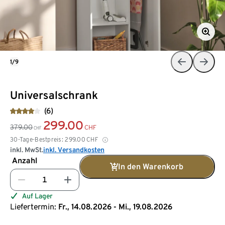
1/9
Universalschrank
(6)
299.00
379.00
CHF
CHF
30-Tage-Bestpreis:
299.00
CHF
inkl. MwSt.
inkl. Versandkosten
Anzahl
In den Warenkorb
Auf Lager
Liefertermin:
Fr., 14.08.2026 - Mi., 19.08.2026