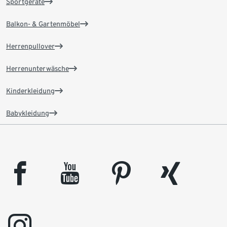
Sportgeräte
Balkon- & Gartenmöbel
Herrenpullover
Herrenunterwäsche
Kinderkleidung
Babykleidung
facebook
youtube
pinterest
xing
instagram