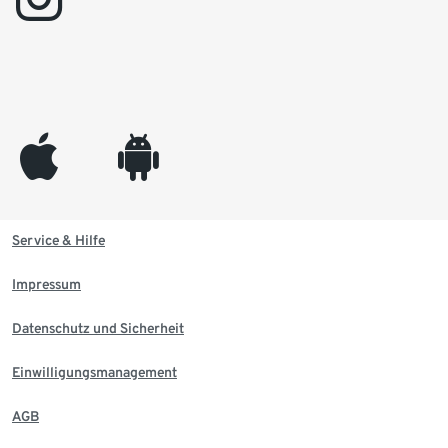
appleinc
android
Service & Hilfe
Impressum
Datenschutz und Sicherheit
Einwilligungsmanagement
AGB