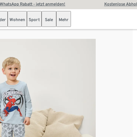
WhatsApp Rabatt - jetzt anmelden!
Kostenlose Abhol
der
Wohnen
Sport
Sale
Mehr