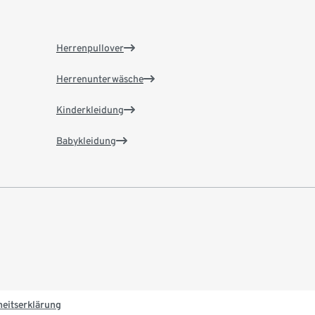
Herrenpullover
Herrenunterwäsche
Kinderkleidung
Babykleidung
heitserklärung