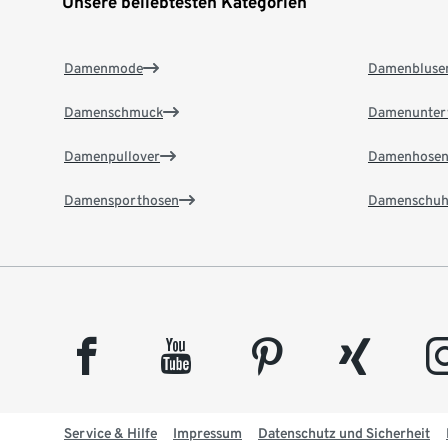
Unsere beliebtesten Kategorien
Damenmode
Damenbluse
Damenschmuck
Damenunter
Damenpullover
Damenhose
Damensporthosen
Damenschuh
facebook
youtube
pinterest
xing
insta
Service & Hilfe
Impressum
Datenschutz und Sicherheit