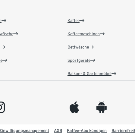
n
Kaffee
wäsche
Kaffeemaschinen
n
Bettwäsche
e
Sportgeräte
Balkon- & Gartenmöbel
gram
appleinc
android
Einwilligungsmanagement
AGB
Kaffee-Abo kündigen
Barrierefrei