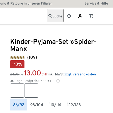
ung & Retoure in unseren Filialen
Service & Hilfe
Suche
Kinder-Pyjama-Set »Spider-
Man«
(109)
-13%
13.00
24.95
inkl. MwSt.
zzgl. Versandkosten
CHF
CHF
30-Tage-Bestpreis:
15.00
CHF
86/92
98/104
110/116
122/128