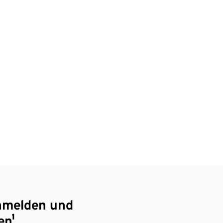
nmelden und
en¹