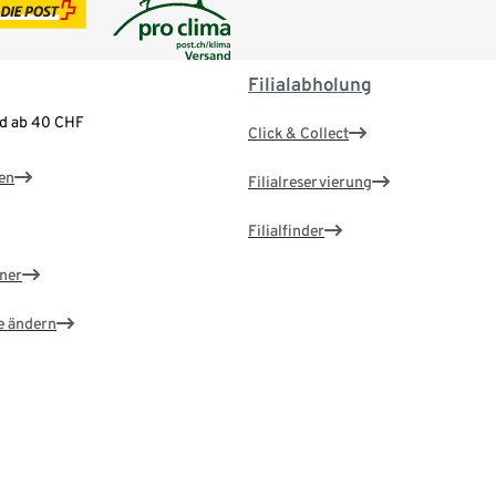
Filialabholung
nd ab 40 CHF
Click & Collect
en
Filialreservierung
Filialfinder
ner
e ändern