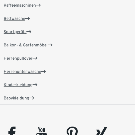
Kaffeemaschinen
Bettwäsche
Sportgeräte
Balkon- & Gartenmöbel
Herrenpullover
Herrenunterwäsche
Kinderkleidung
Babykleidung
facebook
youtube
pinterest
xing