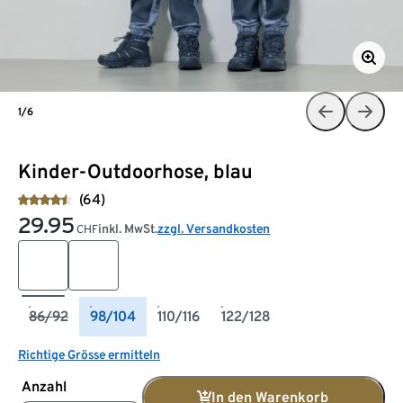
1/6
Kinder-Outdoorhose, blau
(64)
29.95
inkl. MwSt.
zzgl. Versandkosten
CHF
86/92
98/104
110/116
122/128
Richtige Grösse ermitteln
Anzahl
In den Warenkorb