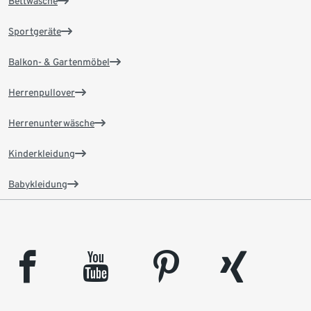
Bettwäsche
Sportgeräte
Balkon- & Gartenmöbel
Herrenpullover
Herrenunterwäsche
Kinderkleidung
Babykleidung
facebook
youtube
pinterest
xing