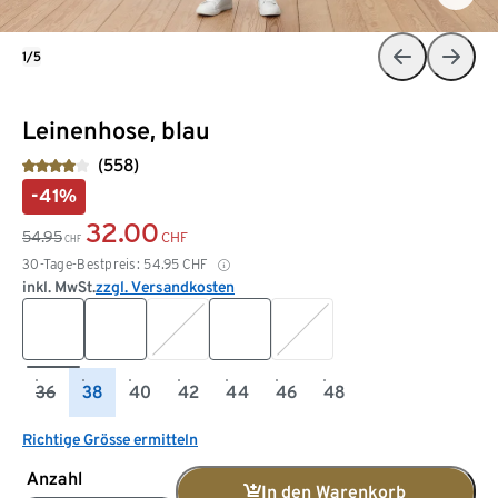
1/5
Leinenhose, blau
(558)
-41%
32.00
54.95
CHF
CHF
30-Tage-Bestpreis:
54.95
CHF
inkl. MwSt.
zzgl. Versandkosten
36
38
40
42
44
46
48
Richtige Grösse ermitteln
Anzahl
In den Warenkorb