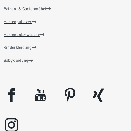
Balkon- & Gartenmöbel
Herrenpullover
Herrenunterwäsche
Kinderkleidung
Babykleidung
facebook
youtube
pinterest
xing
instagram