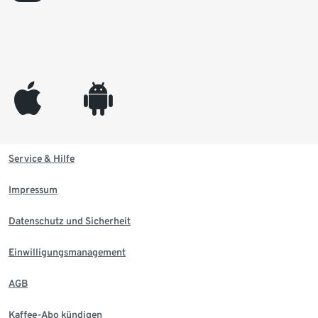
appleinc
android
Service & Hilfe
Impressum
Datenschutz und Sicherheit
Einwilligungsmanagement
AGB
Kaffee-Abo kündigen