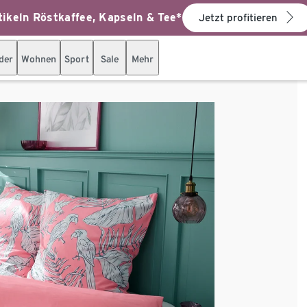
ikeln Röstkaffee, Kapseln & Tee*
Jetzt profitieren
der
Wohnen
Sport
Sale
Mehr