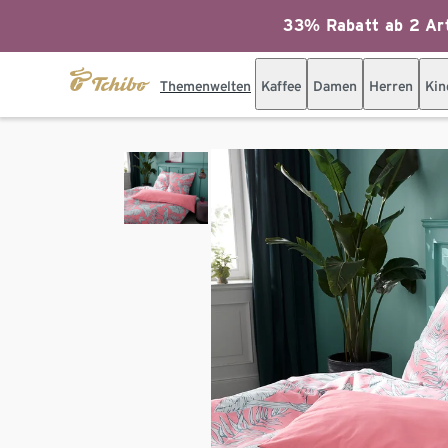
33% Rabatt ab 2 Art
Themenwelten
Kaffee
Damen
Herren
Kin