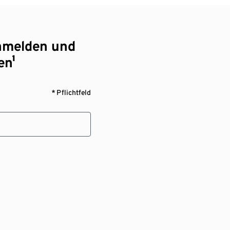
nmelden und
en¹
* Pflichtfeld