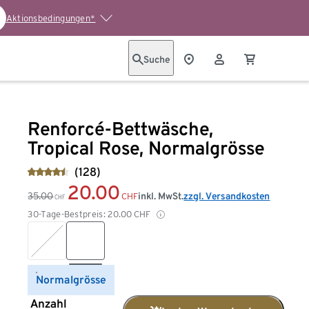
Aktionsbedingungen*
Suche
Renforcé-Bettwäsche,
Tropical Rose, Normalgrösse
(128)
20.00
35.00
inkl. MwSt.
zzgl. Versandkosten
CHF
CHF
30-Tage-Bestpreis:
20.00
CHF
Normalgrösse
Anzahl