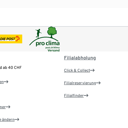
Filialabholung
nd ab 40 CHF
Click & Collect
en
Filialreservierung
Filialfinder
ner
e ändern